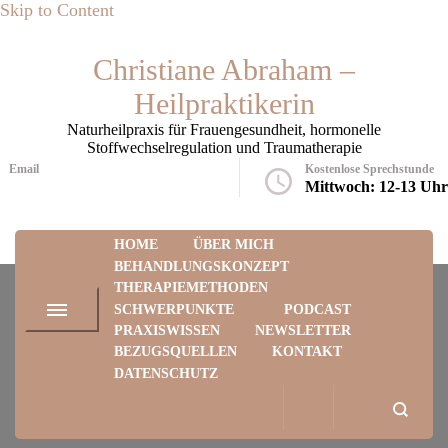
Skip to Content
Christiane Abraham –
Heilpraktikerin
Naturheilpraxis für Frauengesundheit, hormonelle
Stoffwechselregulation und Traumatherapie
Email
Kostenlose Sprechstunde
praxis@christiane-abraham.eu
Mittwoch: 12-13 Uhr
HOME
ÜBER MICH
BEHANDLUNGSKONZEPT
THERAPIEMETHODEN
SCHWERPUNKTE
PODCAST
PRAXISWISSEN
NEWSLETTER
BEZUGSQUELLEN
KONTAKT
Kinder & Neurodiversität
DATENSCHUTZ
Home
Kinder & Neurodiversität