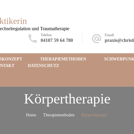
ktikerin
wechselregulation und Traumatherapie
Telefon
Email
04107 59 64 780
praxis@christ
SKONZEPT
THERAPIEMETHODEN
SCHWERPUNK
NTAKT
DATENSCHUTZ
Körpertherapie
Home
Therapiemethoden
Körpertherapie