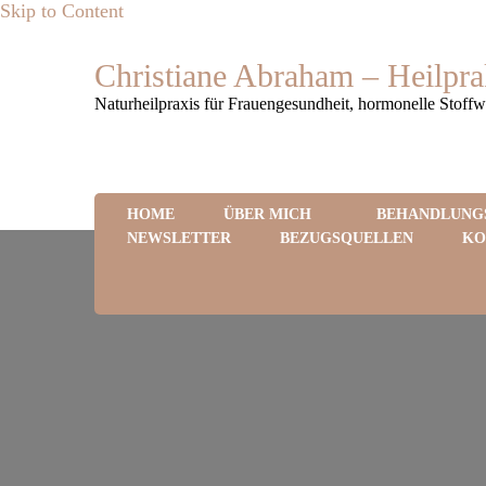
Skip to Content
Christiane Abraham – Heilpra
Naturheilpraxis für Frauengesundheit, hormonelle Stoff
HOME
ÜBER MICH
BEHANDLUNG
NEWSLETTER
BEZUGSQUELLEN
KO