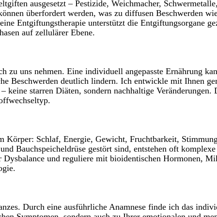
eltgiften ausgesetzt – Pestizide, Weichmacher, Schwermetal
können überfordert werden, was zu diffusen Beschwerden wi
e Entgiftungstherapie unterstützt die Entgiftungsorgane gez
hasen auf zellulärer Ebene.
lich zu uns nehmen. Eine individuell angepasste Ernährung k
he Beschwerden deutlich lindern. Ich entwickle mit Ihnen g
 – keine starren Diäten, sondern nachhaltige Veränderungen. 
offwechseltyp.
m Körper: Schlaf, Energie, Gewicht, Fruchtbarkeit, Stimmun
und Bauchspeicheldrüse gestört sind, entstehen oft komplex
er Dysbalance und reguliere mit bioidentischen Hormonen, Mik
ogie.
zes. Durch eine ausführliche Anamnese finde ich das indivi
ichen Symptomen, sondern auch zu Ihrer emotionalen und menta