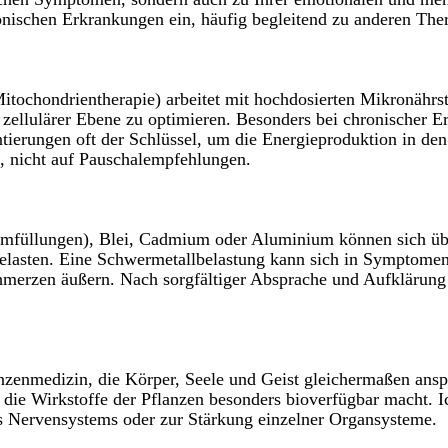
onischen Erkrankungen ein, häufig begleitend zu anderen Th
Mitochondrientherapie) arbeitet mit hochdosierten Mikronähr
zellulärer Ebene zu optimieren. Besonders bei chronischer 
tierungen oft der Schlüssel, um die Energieproduktion in de
, nicht auf Pauschalempfehlungen.
amfüllungen), Blei, Cadmium oder Aluminium können sich übe
lasten. Eine Schwermetallbelastung kann sich in Symptomen 
erzen äußern. Nach sorgfältiger Absprache und Aufklärung l
anzenmedizin, die Körper, Seele und Geist gleichermaßen ans
die Wirkstoffe der Pflanzen besonders bioverfügbar macht. I
s Nervensystems oder zur Stärkung einzelner Organsysteme.