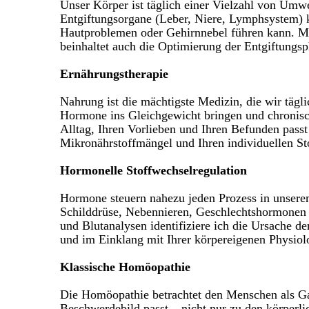
Unser Körper ist täglich einer Vielzahl von Umw
Entgiftungsorgane (Leber, Niere, Lymphsystem) 
Hautproblemen oder Gehirnnebel führen kann. Mein
beinhaltet auch die Optimierung der Entgiftungsp
Ernährungstherapie
Nahrung ist die mächtigste Medizin, die wir täg
Hormone ins Gleichgewicht bringen und chronisc
Alltag, Ihren Vorlieben und Ihren Befunden passt
Mikronährstoffmängel und Ihren individuellen St
Hormonelle Stoffwechselregulation
Hormone steuern nahezu jeden Prozess in unsere
Schilddrüse, Nebennieren, Geschlechtshormonen 
und Blutanalysen identifiziere ich die Ursache d
und im Einklang mit Ihrer körpereigenen Physiol
Klassische Homöopathie
Die Homöopathie betrachtet den Menschen als Gan
Beschwerdebild passt – nicht nur zu den körperl