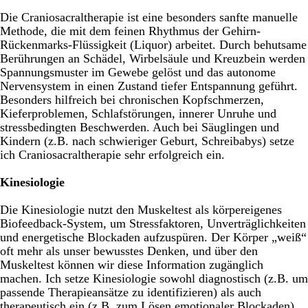
Die Craniosacraltherapie ist eine besonders sanfte manuelle
Methode, die mit dem feinen Rhythmus der Gehirn-
Rückenmarks-Flüssigkeit (Liquor) arbeitet. Durch behutsame
Berührungen an Schädel, Wirbelsäule und Kreuzbein werden
Spannungsmuster im Gewebe gelöst und das autonome
Nervensystem in einen Zustand tiefer Entspannung geführt.
Besonders hilfreich bei chronischen Kopfschmerzen,
Kieferproblemen, Schlafstörungen, innerer Unruhe und
stressbedingten Beschwerden. Auch bei Säuglingen und
Kindern (z.B. nach schwieriger Geburt, Schreibabys) setze
ich Craniosacraltherapie sehr erfolgreich ein.
Kinesiologie
Die Kinesiologie nutzt den Muskeltest als körpereigenes
Biofeedback-System, um Stressfaktoren, Unverträglichkeiten
und energetische Blockaden aufzuspüren. Der Körper „weiß“
oft mehr als unser bewusstes Denken, und über den
Muskeltest können wir diese Information zugänglich
machen. Ich setze Kinesiologie sowohl diagnostisch (z.B. um
passende Therapieansätze zu identifizieren) als auch
therapeutisch ein (z.B. zum Lösen emotionaler Blockaden).