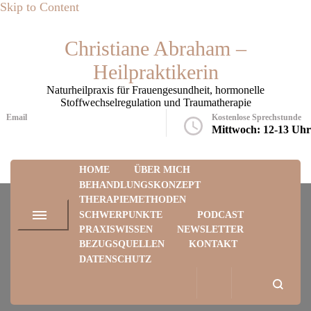
Skip to Content
Christiane Abraham –
Heilpraktikerin
Naturheilpraxis für Frauengesundheit, hormonelle
Stoffwechselregulation und Traumatherapie
Email
Kostenlose Sprechstunde
praxis@christiane-abraham.eu
Mittwoch: 12-13 Uhr
HOME
ÜBER MICH
BEHANDLUNGSKONZEPT
THERAPIEMETHODEN
SCHWERPUNKTE
PODCAST
PRAXISWISSEN
NEWSLETTER
BEZUGSQUELLEN
KONTAKT
Körperarbeit & Regulation
DATENSCHUTZ
Home
Therapiemethoden
Körperarbeit & Regulation