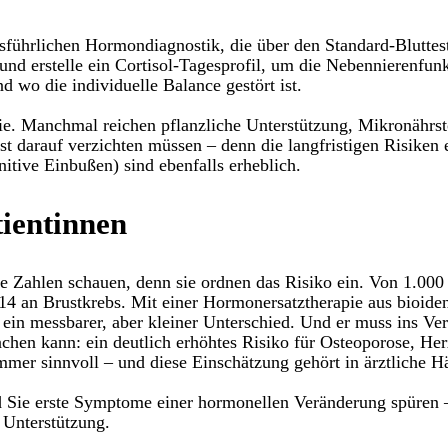
usführlichen Hormondiagnostik, die über den Standard-Bluttest
und erstelle ein Cortisol-Tagesprofil, um die Nebennierenfun
 wo die individuelle Balance gestört ist.
ie. Manchmal reichen pflanzliche Unterstützung, Mikronährs
gst darauf verzichten müssen – denn die langfristigen Risik
itive Einbußen) sind ebenfalls erheblich.
ientinnen
e Zahlen schauen, denn sie ordnen das Risiko ein. Von 1.000
14 an Brustkrebs. Mit einer Hormonersatztherapie aus bioide
t ein messbarer, aber kleiner Unterschied. Und er muss ins Ve
achen kann: ein deutlich erhöhtes Risiko für Osteoporose, H
mmer sinnvoll – und diese Einschätzung gehört in ärztliche H
d Sie erste Symptome einer hormonellen Veränderung spüren 
e Unterstützung.