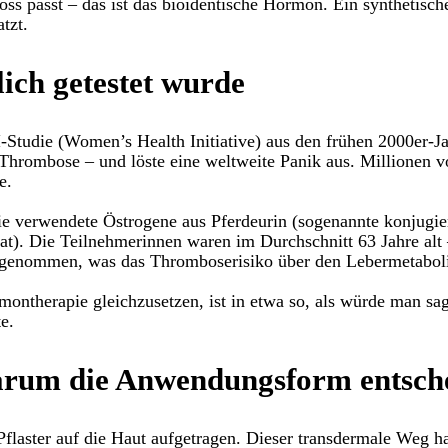
loss passt – das ist das bioidentische Hormon. Ein synthetisc
tzt.
ich getestet wurde
tudie (Women’s Health Initiative) aus den frühen 2000er-Jah
d Thrombose – und löste eine weltweite Panik aus. Millionen 
e.
e verwendete Östrogene aus Pferdeurin (sogenannte konjugie
t). Die Teilnehmerinnen waren im Durchschnitt 63 Jahre alt –
ngenommen, was das Thromboserisiko über den Lebermetabol
montherapie gleichzusetzen, ist in etwa so, als würde man sag
e.
arum die Anwendungsform entsche
Pflaster auf die Haut aufgetragen. Dieser transdermale Weg h