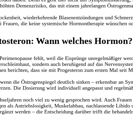
höhten Demenzrisiko, das mit einem jahrelangen Östrogenma
ockenheit, wiederkehrende Blasenentzündungen und Schmerze
bei Frauen, die keine systemische Hormontherapie wünschen od
stosteron: Wann welches Hormon?
r Perimenopause fehlt, weil die Eisprünge unregelmäßiger werd
erschleimhaut, sondern auch beruhigend auf das Nervensyst
nnen berichten, dass sie mit Progesteron zum ersten Mal seit 
t, wenn die Östrogenspiegel deutlich sinken – erkennbar an 
zen. Die Dosierung wird individuell angepasst und regelmäßi
hseljahren noch viel zu wenig gesprochen wird. Auch Frauen 
gen als Antriebslosigkeit, Muskelabbau, nachlassende Libido 
ergänzt werden – die Entscheidung darüber trifft die behandel