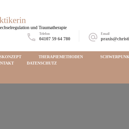
ktikerin
wechselregulation und Traumatherapie
Telefon
Email
04107 59 64 780
praxis@christ
SKONZEPT
THERAPIEMETHODEN
SCHWERPUNK
NTAKT
DATENSCHUTZ