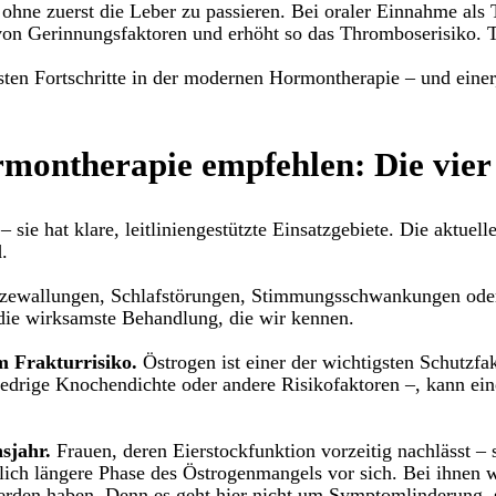
, ohne zuerst die Leber zu passieren. Bei oraler Einnahme als
 von Gerinnungsfaktoren und erhöht so das Thromboserisiko. T
tigsten Fortschritte in der modernen Hormontherapie – und ein
montherapie empfehlen: Die vier 
sie hat klare, leitliniengestützte Einsatzgebiete. Die aktuelle
.
ewallungen, Schlafstörungen, Stimmungsschwankungen oder 
 die wirksamste Behandlung, die wir kennen.
m Frakturrisiko.
Östrogen ist einer der wichtigsten Schutzfa
 niedrige Knochendichte oder andere Risikofaktoren –, kann
sjahr.
Frauen, deren Eierstockfunktion vorzeitig nachlässt – 
lich längere Phase des Östrogenmangels vor sich. Bei ihnen
erden haben. Denn es geht hier nicht um Symptomlinderung, 