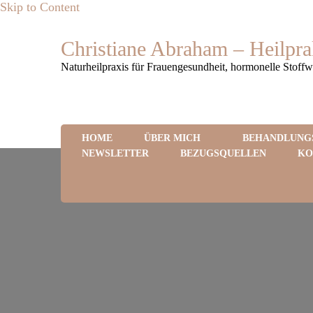
Skip to Content
Christiane Abraham – Heilpra
Naturheilpraxis für Frauengesundheit, hormonelle Stoff
HOME
ÜBER MICH
BEHANDLUNG
NEWSLETTER
BEZUGSQUELLEN
KO