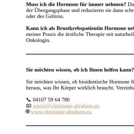
Muss ich die Hormone für immer nehmen?
Das
der Übergangsphase und reduzieren sie dann schr
oder des Gehirns.
Kann ich als Brustkrebspatientin Hormone n
meiner Praxis die ärztliche Therapie mit naturh
Onkologin.
Sie möchten wissen, ob ich Ihnen helfen kann?
Sie möchten wissen, ob bioidentische Hormone fü
heraus, was Ihr Körper wirklich braucht. Vereinba
📞 04107 59 64 780
📧
praxis@christiane-abraham.eu
🌐
www.christiane-abraham.eu