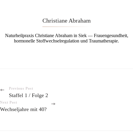
Christiane Abraham
Naturheilpraxis Christiane Abraham in Siek — Frauengesundheit,
hormonelle Stoffwechselregulation und Traumatherapie.
Post
Previous Post
Staffel 1 / Folge 2
Navigation
Next Post
Wechseljahre mit 40?