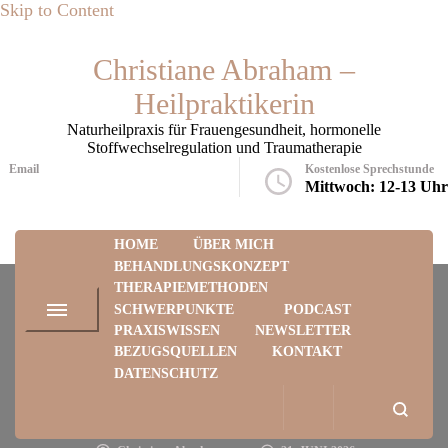
Skip to Content
Christiane Abraham –
Heilpraktikerin
Naturheilpraxis für Frauengesundheit, hormonelle
Stoffwechselregulation und Traumatherapie
Email
Kostenlose Sprechstunde
praxis@christiane-abraham.eu
Mittwoch: 12-13 Uhr
HOME
ÜBER MICH
BEHANDLUNGSKONZEPT
THERAPIEMETHODEN
SCHWERPUNKTE
PODCAST
PRAXISWISSEN
NEWSLETTER
BEZUGSQUELLEN
KONTAKT
PODCAST-FOLGEN
DATENSCHUTZ
Staffel 1 / Folge 3